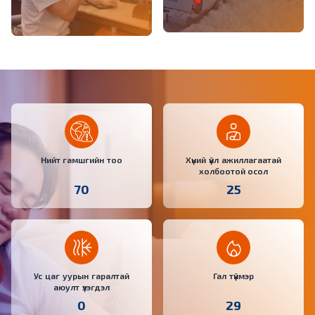
Тохиолдсон гамшигт үзэгдэл,
2021-2025 онд зохион
учирсан хохирол, өссөн
байгуулагдах Гамшгаас
дүнгээр, үндсэн үзүүлэлтээр,
хамгаалах иж бүрэн болон...
улсын дүн, сараар...
Нийт гамшгийн тоо
Хүний үйл ажиллагаатай
холбоотой осол
70
25
Ус цаг уурын гаралтай
Гал түймэр
аюулт үзэгдэл
0
29