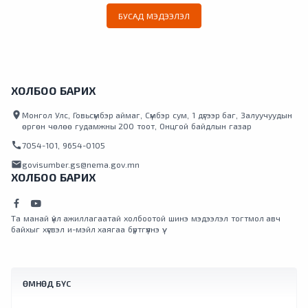
БУСАД МЭДЭЭЛЭЛ
ХОЛБОО БАРИХ
location_on
Монгол Улс, Говьсүмбэр аймаг, Сүмбэр сум, 1 дүгээр баг, Залуучуудын
өргөн чөлөө гудамжны 200 тоот, Онцгой байдлын газар
call
7054-101, 9654-0105
mail
govisumber.gs@nema.gov.mn
ХОЛБОО БАРИХ
Та манай үйл ажиллагаатай холбоотой шинэ мэдээлэл тогтмол авч
байхыг хүсвэл и-мэйл хаягаа бүртгүүлнэ үү.
ӨМНӨД БҮС