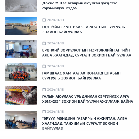
Дохио!!! Цаг агаарын аюултай үзэгдлээс
сэрэмжлүүлэх мэдээ
calendar_today
2024/11/18
ГАЛ ТҮЙМЭР УНТРААХ ТАРХАЛТЫН СУРГУУЛЬ
ЗОХИОН БАЙГУУЛЛАА
calendar_today
2024/11/18
ЕРӨНХИЙ ЗОРИУЛАЛТЫН МЭРГЭЖЛИЙН АНГИЙН
АЛБА ХААГЧДАД СУРГАЛТ ЗОХИОН БАЙГУУЛЛАА
calendar_today
2024/11/18
ГАМШГААС ХАМГААЛАХ КОМАНД ШТАБЫН
СУРГУУЛЬ ЗОХИОН БАЙГУУЛЛАА
calendar_today
2024/11/18
ГАЛЫН АЮУЛААС УРЬДЧИЛАН СЭРГИЙЛЭХ АРГА
ХЭМЖЭЭГ ЗОХИОН БАЙГУУЛАН АЖИЛЛАЖ БАЙНА
calendar_today
2024/11/18
“ЭРҮҮЛ МЭНДИЙН ГАЗАР”-ЫН АЖИЛТАН, АЛБА
ХААГЧДАД ТАНХИМЫН СУРГАЛТ ЗОХИОН
БАЙГУУЛАВ