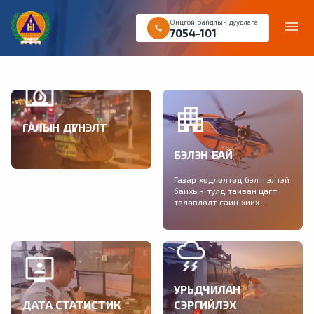
Онцгой байдлын дуудлага
menu
call
7054-101
ГАЛЫН ДҮГНЭЛТ
Галын аюулгүй байдлын
БЭЛЭН БАЙ
дүгнэлт авах хүсэлтийг
цахимаар өгөх боломжтой
Газар хөдлөлтөд бэлтгэлтэй
байхын тулд тайван цагт
төлөвлөлт сайн хийх
хэрэгтэй
УРЬДЧИЛАН
ДАТА СТАТИСТИК
СЭРГИЙЛЭХ