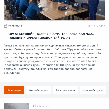
calendar_today
2024/11/18
ШИНЭ МЭДЭЭ
“ЭРҮҮЛ МЭНДИЙН ГАЗАР”-ЫН АЖИЛТАН, АЛБА ХААГЧДАД
ТАНХИМЫН СУРГАЛТ ЗОХИОН БАЙГУУЛАВ
Гамшгаас хамгаалах ангиллын сургалтын нэгдсэн төлөвлөгөөний
хүрээнд Сүмбэр сумын 2 дугаар багт байрлах “Эрүүл мэндийн газар”-ын
ажилтан, алба хаагчдад “Гамшгаас урьдчилан сэргийлэх, гамшгийн
эрсдэлийг бууруулах арга хэмжээ”, “Байгууллагын галын аюулгүй
байдлыг хангах, урьдчилан сэргийлэх арга хэмжээ”, “what3word
программ ашиглах тухай” сэдвүүдээр 01.00 цагийн сургалт зохион
байгуулж, аюулгүй байдлыг хангах талаар заавар зөвлөмж өгч
ажиллалаа.
Шинэ мэдээ
Хоногийн мэдээ
Гамшгийн мэдээ
Хэвлэлийн хуудас
calendar_today
2024/11/18